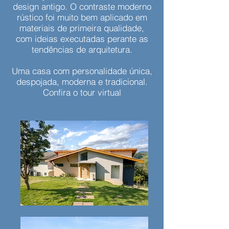
design antigo. O contraste moderno
rústico foi muito bem aplicado em
materiais de primeira qualidade,
com ideias executadas perante as
tendências de arquitetura.
Uma casa com personalidade única,
despojada, moderna e tradicional.
Confira o tour virtual